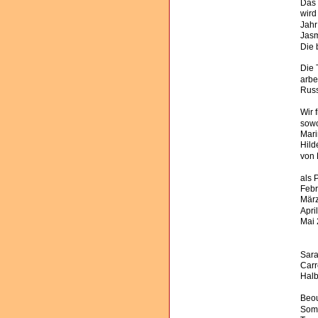
Das 
wird
Jahr
Jasm
Die 
Die 
arbe
Russ
Wir 
sowo
Mari
Hild
von 
als 
Febr
März
Apri
Mai 
Sara
Carr
Halb
Beou
Somm