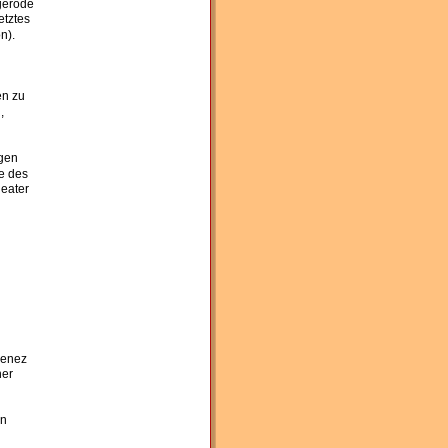
gerode 
etztes 
n). 
en zu 
, 
gen 
e des 
eater 
menez 
er 
n 