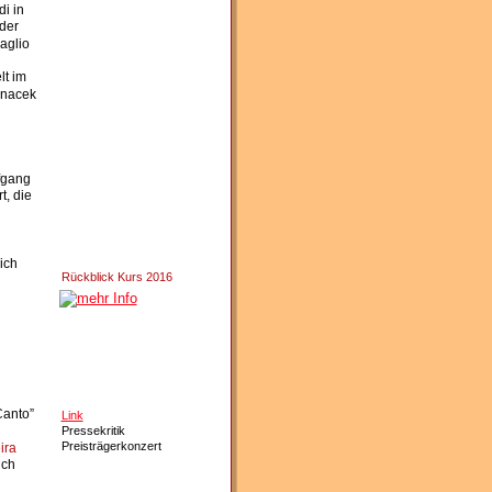
i in 
der 
aglio 
t im 
anacek 
fgang 
, die 
ich 
Rückblick Kurs 2016
anto” 
Link
Pressekritik
Preisträgerkonzert
ira
ich