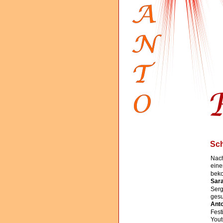
Sch
Nach
eine
bek
Sara
Serg
gesu
Anto
Fest
Yout