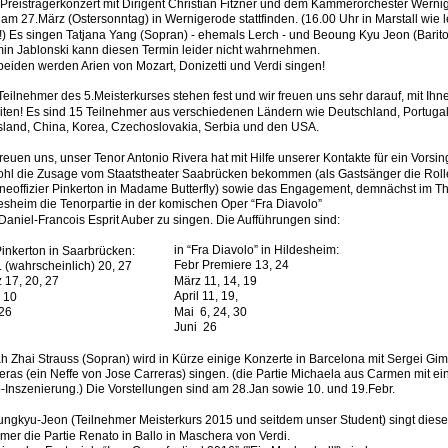
Preisträgerkonzert mit Dirigent Christian Fitzner und dem Kammerorchester Werni
 am 27.März (Ostersonntag) in Wernigerode stattfinden. (16.00 Uhr in Marstall wie l
!) Es singen Tatjana Yang (Sopran) - ehemals Lerch - und Beoung Kyu Jeon (Barito
in Jablonski kann diesen Termin leider nicht wahrnehmen. 
beiden werden Arien von Mozart, Donizetti und Verdi singen! 
Teilnehmer des 5.Meisterkurses stehen fest und wir freuen uns sehr darauf, mit Ihn
iten! Es sind 15 Teilnehmer aus verschiedenen Ländern wie Deutschland, Portugal
land, China, Korea, Czechoslovakia, Serbia und den USA.
freuen uns, unser Tenor Antonio Rivera hat mit Hilfe unserer Kontakte für ein Vorsin
hl die Zusage vom Staatstheater Saabrücken bekommen (als Gastsänger die Roll
neoffizier Pinkerton in Madame Butterfly) sowie das Engagement, demnächst im Th
esheim die Tenorpartie in der komischen Oper “Fra Diavolo” 
Daniel-Francois Esprit Auber zu singen. Die Aufführungen sind:
in “Fra Diavolo” in Hildesheim:
Pinkerton in Saarbrücken:
Febr Premiere 13, 24
. (wahrscheinlich) 20, 27
März 11, 14, 19
 17, 20, 27
April 11, 19,
l 10
Mai  6, 24, 30
26
Juni  26
h Zhai Strauss (Sopran) wird in Kürze einige Konzerte in Barcelona mit Sergei Gi
eras (ein Neffe von Jose Carreras) singen. (die Partie Michaela aus Carmen mit ein
-Inszenierung.) Die Vorstellungen sind am 28.Jan sowie 10. und 19.Febr.
ngkyu-Jeon (Teilnehmer Meisterkurs 2015 und seitdem unser Student) singt diese
er die Partie Renato in Ballo in Maschera von Verdi.