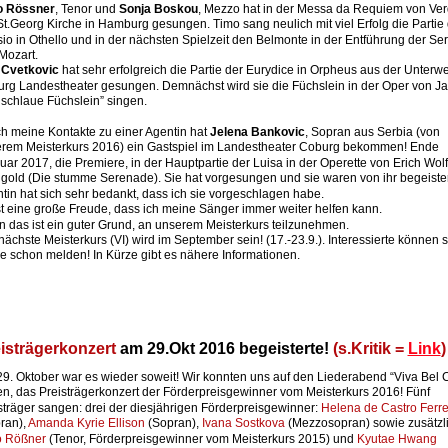
o Rössner
, Tenor und 
Sonja Boskou
, Mezzo hat in der Messa da Requiem von Verd
St.Georg Kirche in Hamburg gesungen. Timo sang neulich mit viel Erfolg die Partie 
io in Othello und in der nächsten Spielzeit den Belmonte in der Entführung der Ser
Mozart. 
 Cvetkovic
 hat sehr erfolgreich die Partie der Eurydice in Orpheus aus der Unterwel
rg Landestheater gesungen. Demnächst wird sie die Füchslein in der Oper von J
 schlaue Füchslein” singen.
h meine Kontakte zu einer Agentin hat 
Jelena Bankovic
, Sopran aus Serbia (von 
rem Meisterkurs 2016) ein Gastspiel im Landestheater Coburg bekommen! Ende 
uar 2017, die Premiere, in der Hauptpartie der Luisa in der Operette von Erich Wol
gold (Die stumme Serenade). Sie hat vorgesungen und sie waren von ihr begeistert
tin hat sich sehr bedankt, dass ich sie vorgeschlagen habe. 
st eine große Freude, dass ich meine Sänger immer weiter helfen kann. 
in das ist ein guter Grund, an unserem Meisterkurs teilzunehmen.
nächste Meisterkurs (VI) wird im September sein! (17.-23.9.). Interessierte können s
e schon melden! In Kürze gibt es nähere Informationen.
isträgerkonzert 
am 29.Okt 2016 begeisterte!
 (s.Kritik = 
Link
)
9. Oktober war es wieder soweit! Wir konnten uns auf den Liederabend “Viva Bel C
en, das Preisträgerkonzert der Förderpreisgewinner vom Meisterkurs 2016! Fünf 
sträger sangen: drei der diesjährigen Förderpreisgewinner: 
Helena de Castro Ferre
ran), 
Amanda Kyrie Ellison
 (Sopran), 
Ivana Sostkova
 (Mezzosopran) sowie zusätzl
o Rößner
 (Tenor, Förderpreisgewinner vom Meisterkurs 2015) und 
Kyutae Hwang