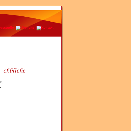
ückblicke
e, 
 