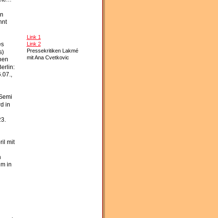
en
nt 
 
Link 1
Link 2
s 
Pressekritiken Lakmé
s)
mit Ana Cvetkovic
nen 
rlin: 
.07., 
Semi 
d in 
3. 
 
l mit 
 
m in 