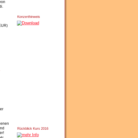
von 
i. 
Konzerthinweis
 EUR)
a
er 
denen 
nd 
Rückblick Kurs 2016
er!
 etc…