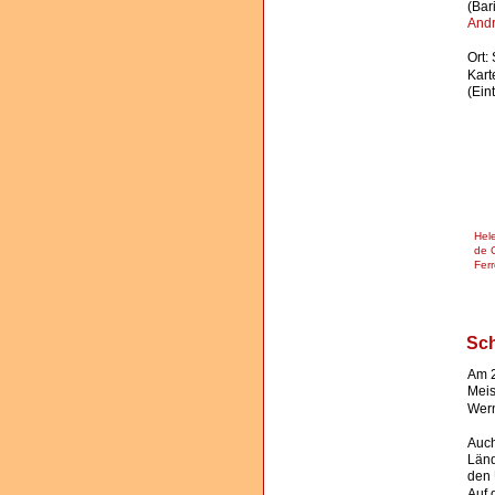
(Bar
Andr
Ort:
Kart
(Ein
Hel
de C
Ferr
Sch
Am 2
Meis
Wern
Auch
Länd
den 
Auf 