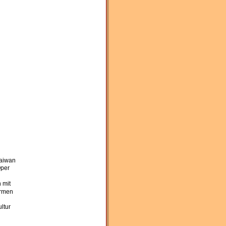
Taiwan 
per 
 mit 
armen 
ltur 