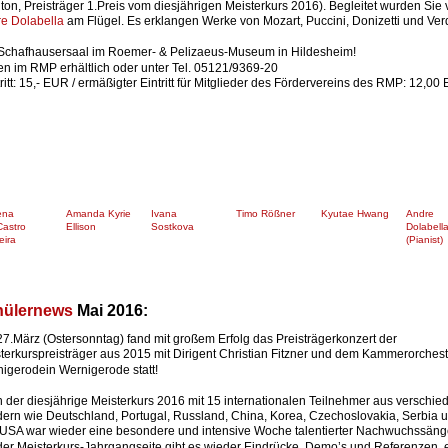
iton, Preisträger 1.Preis vom diesjährigen Meisterkurs 2016). Begleitet wurden Sie 
e Dolabella
 am Flügel. Es erklangen Werke von Mozart, Puccini, Donizetti und Verd
 Schafhausersaal im Roemer- & Pelizaeus-Museum in Hildesheim!
en im RMP erhältlich oder unter Tel. 05121/9369-20
tritt: 15,- EUR / ermäßigter Eintritt für Mitglieder des Fördervereins des RMP: 12,00
ena 
Amanda Kyrie 
Ivana 
Timo Rößner
Kyutae Hwang
Andre 
astro 
Ellison
Sostkova
Dolabell
eira
(Pianist)
ülernews 
Mai 2016:
7.März (Ostersonntag) fand mit großem Erfolg das Preisträgerkonzert der 
terkurspreisträger aus 2015 mit Dirigent Christian Fitzner und dem Kammerorchest
igerodein Wernigerode statt!  
 der diesjährige Meisterkurs 2016 mit 15 internationalen Teilnehmer aus verschie
ern wie Deutschland, Portugal, Russland, China, Korea, Czechoslovakia, Serbia u
USA war wieder eine besondere und intensive Woche talentierter Nachwuchssäng
der Meisterkurs-Jahrgangseite gibt es wieder Eindrücke, Demo’s und Referenzen,