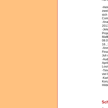
-Hel
zwei
sich
Comp
-Ana
2013
-Jel
Proj
Matt
08.07
16., 
-Ann
Fina
Juli
-Aud
Apri
Loui
-Tim
viel
-Kar
Konz
Hild
Sch