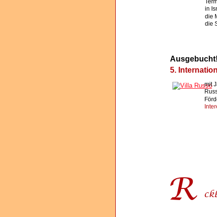
Term
in I
die 
die 
Ausgebucht! 
5. Internati
mit 
Russ
Förd
Inte
R 
ück