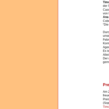
Tim
der 
Cass
von 
Ana
Cobu
“Die
Durc
unse
Febr
Korn
Agen
Es i
Alle
Der 
gern
Pre
Am 2
freu
Prei
(Sop
Tim