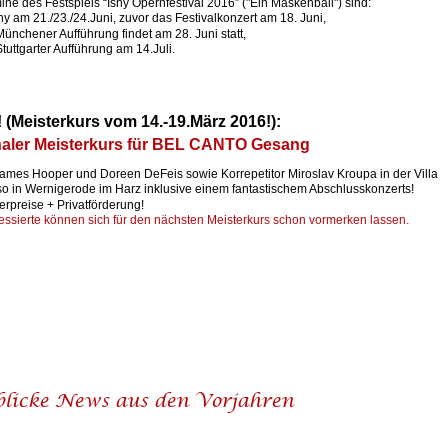
ine des Festspiels “Isny Opernfestival 2016” ("Ein Maskenball") sind: 
sny am 21./23./24.Juni, zuvor das Festivalkonzert am 18. Juni, 
Münchener Aufführung findet am 28. Juni statt,
Stuttgarter Aufführung am 14.Juli. 
(Meisterkurs vom 14.-19.März 2016!):  
onaler Meisterkurs für BEL CANTO Gesang
James Hooper und Doreen DeFeis sowie Korrepetitor Miroslav Kroupa in der Villa 
o in Wernigerode im Harz inklusive einem fantastischem Abschlusskonzerts! 
erpreise + Privatförderung! 
ressierte können sich für den nächsten Meisterkurs schon vormerken lassen. 
blicke News aus den Vorjahren 