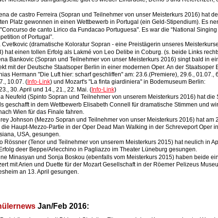
ena de castro Ferreira (Sopran und Teilnehmer von unser Meisterkurs 2016) hat d
ten Platz gewonnen in einen Wettbewerb in Portugal (ein Geld-Stipendium). Es nen
 "Concurso de canto Lirico da Fundacao Portuguesa". Es war die “National Singing
etition of Portugal”.
 Cvetkovic (dramatische Koloratur Sopran - eine Preistägerin unseres Meisterkurse
) hat einen tollen Erfolg als Lakmé von Leo Delibe in Coburg. (s. beide Links recht
ena Bankovic (Sopran und Teilnehmer von unser Meisterkurs 2016) singt bald in ei
ekt mit der Deutsche Staatsoper Berlin in einer modernen Oper. An der Staatsoper Be
hias Hermann "Die Luft hier: scharf geschliffen" am: 23.6.(Premiere), 29.6., 01.07., 6
., 10.07. (
Info-Link
) und Mozart's "La finta giardiniera" in Bodemuseum Berlin: 
23., 30. April und 14., 21., 22. Mai. (
Info-Link
)
a Neufeld (Spinto Sopran und Teilnehmer von unserem Meisterkurs 2016) hat die 
ls geschafft in dem Wettbewerb Elisabeth Connell für dramatische Stimmen und wir
 nach Wien für das Finale fahren.
rey Johnson (Mezzo Sopran und Teilnehmer von unser Meisterkurs 2016) hat am 2
l die Haupt-Mezzo-Partie in der Oper Dead Man Walking in der Schreveport Oper in
siana, USA, gesungen.  
o Rössner (Tenor und Teilnehmer von unserem Meisterkurs 2015) hat neulich in Apri
 Erfolg deer Beppe/Arlecchino in Pagliazzo im Theater Lüneburg gesungen. 
ine Minasyan und Sonja Boskou (ebenfalls vom Meisterkurs 2015) haben beide ein
ert mit Arien und Duette für der Mozart Gesellschaft in der Röemer Pelizeus Museu
esheim an 13. April gesungen. 
ülernews 
Jan/Feb 2016: