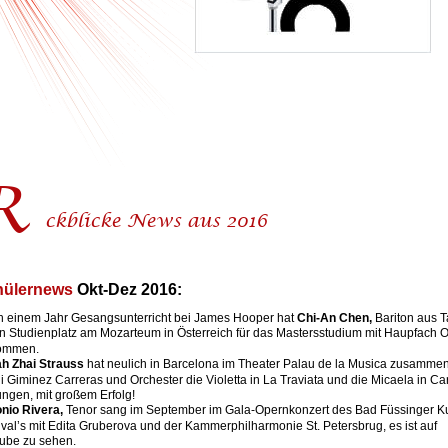
R 
ückblicke News aus 2016 
ülernews 
Okt-Dez 2016:
 einem Jahr Gesangsunterricht bei James Hooper hat 
Chi-An Chen,
 Bariton aus 
n Studienplatz am Mozarteum in Österreich für das Mastersstudium mit Haupfach O
ommen. 
h Zhai Strauss
 hat neulich in Barcelona im Theater Palau de la Musica zusammen
i Giminez Carreras und Orchester die Violetta in La Traviata und die Micaela in C
ngen, mit großem Erfolg!
nio Rivera,
 Tenor sang im September im Gala-Opernkonzert des Bad Füssinger Ku
ival’s mit Edita Gruberova und der Kammerphilharmonie St. Petersbrug, es ist auf 
ube zu sehen.  