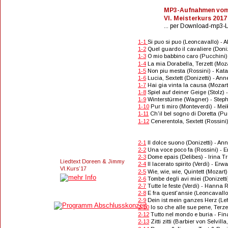
MP3-Aufnahmen vom
VI. Meisterkurs 2017 .
... per Download-mp3-Li
1-1 
Si puo si puo (Leoncavallo) - A
1-2
 Quel guardo il cavaliere (Doniz
1-3
 O mio babbino caro (Pucchini)
1-4
 La mia Dorabella, Terzett (Mo
1-5
 Non piu mesta (Rossini) - Ka
1-6
 Lucia, Sextett (Donizetti) - 
1-7
 Hai gia vinta la causa (Mozart
1-8
 Spiel auf deiner Geige (Stolz)
1-9
 Winterstürme (Wagner) - Step
1-10
 Pur ti miro (Monteverdi) - Me
1-11
 Ch'il bel sogno di Doretta (
1-12
 Cenerentola, Sextett (Rossin
                                              
2-1
 Il dolce suono (Donizetti) - 
2-2
 Una voce poco fa (Rossini) -
2-3
 Dome epais (Delibes) - Irina T
Liedtext Doreen & Jimmy
2-4
 Il lacerato spirito (Verdi) - E
VI.Kurs’17
2-5
 Wie, wie, wie, Quintett (Moza
2-6
 Tombe degli avi miei (Donizett
2-7
 Tutte le feste (Verdi) - Hanna
2-8
 E fra quest'ansie (Leoncavall
2-9
 Dein ist mein ganzes Herz (L
2-10
 Io so che alle sue pene, Ter
2-12
 Tutto nel mondo e buria - Fin
2-13
 Zitti zitti (Barbier von Selvil