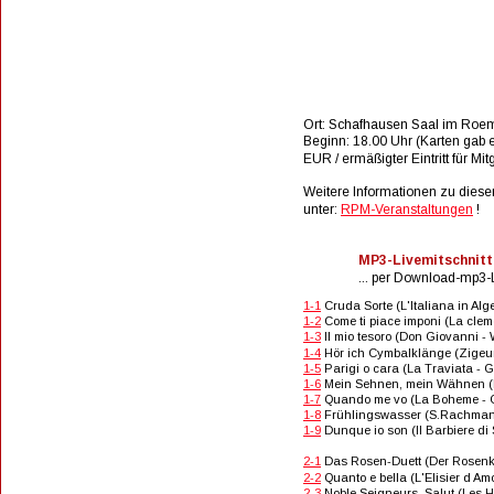
Ort: Schafhausen Saal im Roem
Beginn: 18.00 Uhr (
Karten gab e
EUR / ermäßigter Eintritt für M
Weitere Informationen zu diese
unter: 
RPM-Veranstaltungen
 !
MP3-Livemitschnit
... per Download-mp3-L
1-1
 Cruda Sorte (L'Italiana in Al
1-2
 Come ti piace imponi (La cle
1-3
 Il mio tesoro (Don Giovanni -
1-4
 Hör ich Cymbalklänge (Zigeu
1-5
 Parigi o cara (La Traviata - 
1-6
 Mein Sehnen, mein Wähnen (Di
1-7
 Quando me vo (La Boheme - G.
1-8
 Frühlingswasser (S.Rachmani
1-9
 Dunque io son (Il Barbiere d
2-1
 Das Rosen-Duett (Der Rosenka
2-2
 Quanto e bella (L'Elisier d A
2-3
 Noble Seigneurs, Salut (Les