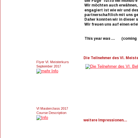
der Fuge“Tutto nel mondo e´
Wir möchten auch erwähnen, 
engagiert ist wie wir und de
partnerschaftlich mit uns ge
Daher konnten wir in dieser 
Wir freuen uns auf einen erl
This year was ...       (comin
Die Teilnehmer des VI. Meiste
Flyer VI. Meisterkurs 
September 2017 
VI Masterclass 2017 
Course Description
weitere Impressionen… 