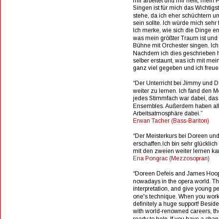
mir arbeitet und mir helft, mein
Singen ist für mich das Wichtigs
stehe, da ich eher schüchtern un
sein sollte. Ich würde mich sehr 
Ich merke, wie sich die Dinge en
was mein größter Traum ist und
Bühne mit Orchester singen. Ich
Nachdem ich dies geschrieben h
selber erstaunt, was ich mit me
ganz viel gegeben und ich freue 
“Der Unterricht bei Jimmy und 
weiter zu lernen. Ich fand den M
jedes Stimmfach war dabei, das 
Ensembles. Außerdem haben all
Arbeitsatmosphäre dabei.”  
Erwan Tacher (Bass-Bariton)
“Der Meisterkurs bei Doreen un
erschaffen.Ich bin sehr glückli
mit den zweien weiter lernen k
Ena Pongrac (Mezzosopran)
“Doreen Defeis and James Hooper
nowadays in the opera world. T
interpretation, and give young pe
one's technique. When you work 
definitely a huge support! Beside
with world-renowned careers, the
ready to help. If you have a ch