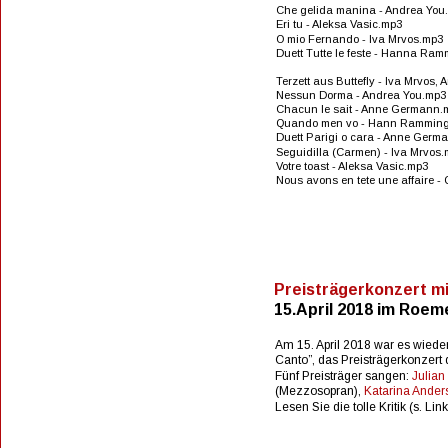
Che gelida manina - Andrea You
Eri tu - Aleksa Vasic.mp3
O mio Fernando - Iva Mrvos.mp3
Duett Tutte le feste - Hanna Ra
Terzett aus Buttefly - Iva Mrvos,
Nessun Dorma - Andrea You.mp3
Chacun le sait - Anne Germann.
Quando men vo - Hann Ramming
Duett Parigi o cara - Anne Ger
Seguidilla (Carmen) - Iva Mrvos
Votre toast - Aleksa Vasic.mp3
Nous avons en tete une affaire -
Preisträgerkonzert mit
15.April 2018 im Roe
Am 15. April 2018 war es wieder
Canto”, das Preisträgerkonzert
Fünf Preisträger sangen: 
Julia
(Mezzosopran), 
Katarina Ander
Lesen Sie die tolle Kritik (s. Li