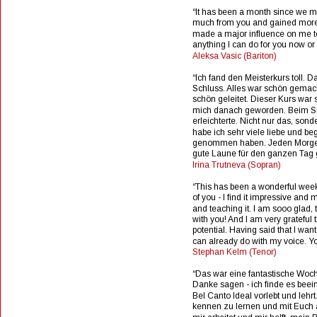
“It has been a month since we me
much from you and gained more 
made a major influence on me to t
anything I can do for you now or 
Aleksa Vasic (Bariton)
“Ich fand den Meisterkurs toll
Schluss. Alles war schön gemac
schön geleitet. Dieser Kurs war s
mich danach geworden. Beim Si
erleichterte. Nicht nur das, so
habe ich sehr viele liebe und b
genommen haben. Jeden Morgen g
gute Laune für den ganzen Tag g
Irina Trutneva (Sopran)
“This has been a wonderful week 
of you - I find it impressive and
and teaching it. I am sooo glad, 
with you! And I am very grateful 
potential. Having said that I wa
can already do with my voice. Y
Stephan Kelm (Tenor) 
“Das war eine fantastische Woc
Danke sagen - ich finde es beei
Bel Canto Ideal vorlebt und lehrt
kennen zu lernen und mit Euch ar