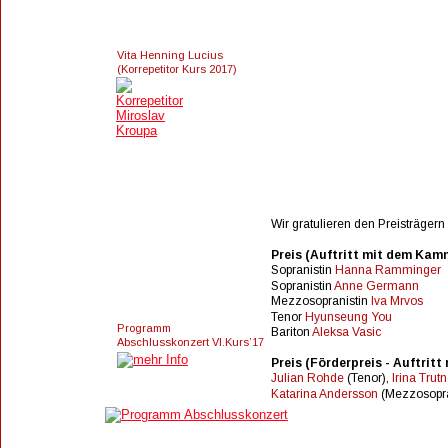
Vita Henning Lucius 
(Korrepetitor Kurs 2017)
Wir gratulieren den Preisträgern
Preis (Auftritt mit dem Kam
Sopranistin 
Hanna Ramminger
Sopranistin 
Anne Germann 
Mezzosopranistin 
Iva Mrvos 
Tenor 
Hyunseung You 
Programm 
Bariton 
Aleksa Vasic
Abschlusskonzert VI.Kurs’17
Preis (Förderpreis - Auftrit
Julian Rohde
 (Tenor), 
Irina Trut
Katarina Andersson
 (Mezzosopr