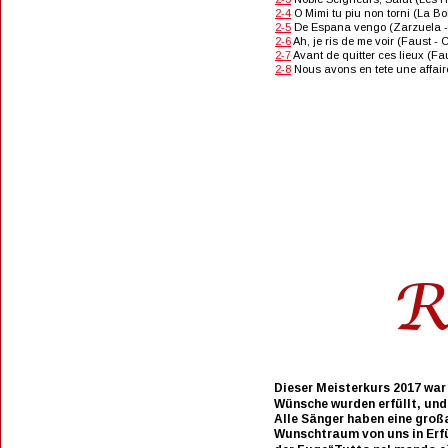
2-4
 O Mimi tu piu non torni (La 
2-5
 De Espana vengo (Zarzuela 
2-6
 Ah, je ris de me voir (Faust 
2-7
 Avant de quitter ces lieux (F
2-8
 Nous avons en tete une affai
R
Dieser Meisterkurs 2017 war 
Wünsche wurden erfüllt, und
Alle Sänger haben eine großa
Wunschtraum von uns in Erfü