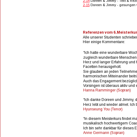
2-14
 Doreen & Jimmy - Text & Rez
2-15
 Doreen & Jimmy - gesungen
Referenzen vom 6.Meisterkur
Alle unserer Studenten schriebe
Hier einige Kommentare:
“Ich hatte eine wunderbare Woch
zugleich wunderbare Menschen s
Herz und langer Erfahrung und 
Facetten herausgeholt. 
Sie glauben an jeden Teilnehmer
harmonischen Miteinander beiträ
Auch das Engagement bezüglich
Vorsingen ist überaus aktiv und 
Hanna Ramminger (Sopran)
“Ich danke Doreen und Jimmy, die
Herz lebt und wieder atmet. Ich b
Hyunseung You (Tenor)
“In diesem Meisterkurs findet 
musikalisch hochwertigem Coach
Ich bin sehr dankbar für dieses Er
Anne Germann (Sopran)