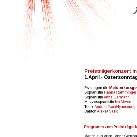
Preisträgerkonzert mi
1.April - Ostersonntag
Es sangen die 
Meisterkursgew
Sopranistin 
Hanna Ramminger
Sopranistin 
Anne Germann 
Mezzosopranistin 
Iva Mrvos 
Tenor 
Andrea You (Hyunseung 
Bariton 
Aleksa Vasic
Programm vom Preisträgerk
Marten aller Arten - Anne Germa