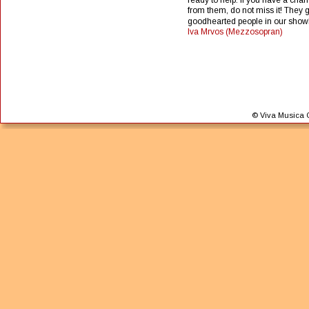
from them, do not miss it! They gi
goodhearted people in our show
Iva Mrvos (Mezzosopran)
© Viva Musica G