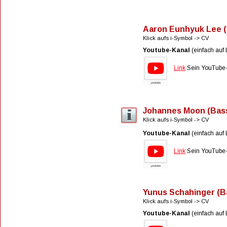
Aaron Eunhyuk Lee (
Klick aufs i-Symbol -> CV    
Youtube-Kanal
(einfach auf 
Link
 Sein YouTube
Johannes Moon (Bass
Klick aufs i-Symbol -> CV   
Youtube-Kanal
(einfach auf 
Link
 Sein YouTube
Yunus Schahinger (B
Klick aufs i-Symbol -> CV    
Youtube-Kanal
(einfach auf 