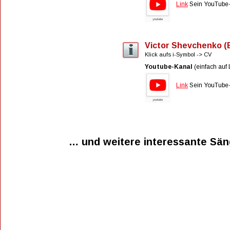
Link
 Sein YouTube
Victor Shevchenko (
Klick aufs i-Symbol -> CV    
Youtube-Kanal
(einfach auf 
Link
 Sein YouTube
… und weitere interessante Säng