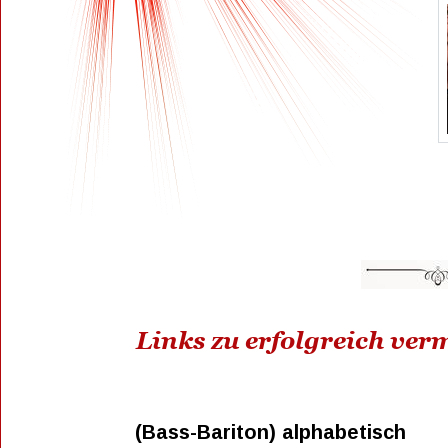
Links zu erfolgreich ver
(Bass-Bariton) alphabetisch